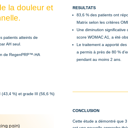
de la douleur et
RESULTATS
83,6 % des patients ont répo
nelle.
Matrix selon les critères 
Une diminution significative
score WOMAC A1, a été obser
s patients atteints de
par AH seul.
Le traitement a apporté des 
a permis à près de 80 % d’ent
ation de RegenPRP™-HA
pendant au moins 2 ans.
I (43,4 %) et grade III (56,6 %)
CONCLUSION
Cette étude a démontré que 3
est une nouvelle approche thér