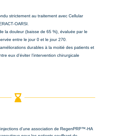
ndu strictement au traitement avec Cellular
OMERACT-OARSI.
 de la douleur (baisse de 65 %), évaluée par le
vée entre le jour 0 et le jour 270.
améliorations durables à la moitié des patients et
re eux d’éviter l’intervention chirurgicale

 injections d’une association de RegenPRP™-HA
apeutique pour les patients souffrant de