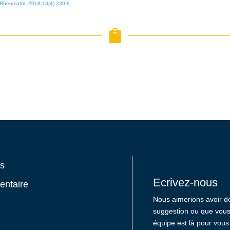
in. Rheumatol. 2018;13(4):230-8

os
Ecrivez-nous
entaire
Nous aimerions avoir d
suggestion ou que vous 
équipe est là pour vous