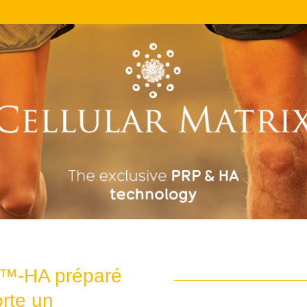
P™-HA préparé
orte un