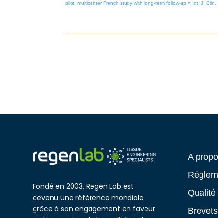
pilot, multicenter French study with long-term follow-up.» Int. J. Cl
A prop
Réglem
Fondé en 2003, Regen Lab est
Qualité
devenu une référence mondiale
grâce à son engagement en faveur
Brevets