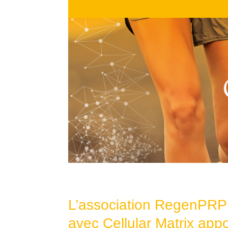
L’association RegenPR
avec Cellular Matrix app