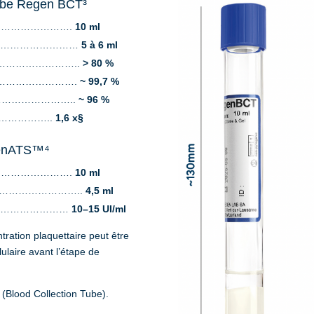
ube Regen BCT³
e …………………………….
10 ml
………………………………
5 à 6 ml
……………………………..
> 80 %
……………………………….
~ 99,7 %
……………………………..
~ 96 %
if) ………………..
1,6 x§
egenATS™⁴
e …………………………….
10 ml
……………………………..
4,5 ml
………………………………
10–15 UI/ml
tration plaquettaire peut être
ulaire avant l’étape de
 (Blood Collection Tube).