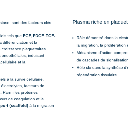
Plasma riche en plaque
stase, sont des facteurs clés
iels tels que
FGF, PDGF, TGF-
Rôle démontré dans la cicatr
a différenciation et la
la migration, la prolifération 
e croissance plaquettaires
Mécanisme d’action comprenan
s endothéliales, induisant
de cascades de signalisation 
ellulaire et la
Rôle clé dans la synthèse d’
régénération tissulaire
s à la survie cellulaire,
lectrolytes, facteurs de
s. Parmi les protéines
ssus de coagulation et la
port (scaffold)
à la migration