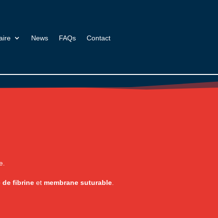
aire
News
FAQs
Contact
e.
e de fibrine
et
membrane suturable
.