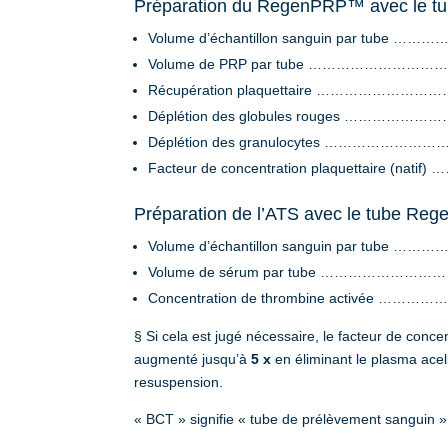
Préparation du RegenPRP™ avec le t
Volume d’échantillon sanguin par tub
Volume de PRP par tube ………………
Récupération plaquettaire ………………
Déplétion des globules rouges ………
Déplétion des granulocytes ……………
Facteur de concentration plaquettaire (nat
Préparation de l’ATS avec le tube R
Volume d’échantillon sanguin par tub
Volume de sérum par tube ………………
Concentration de thrombine activée 
§ Si cela est jugé nécessaire, le facteur de concen
augmenté jusqu’à
5 x
en éliminant le plasma acell
resuspension.
« BCT » signifie « tube de prélèvement sanguin »