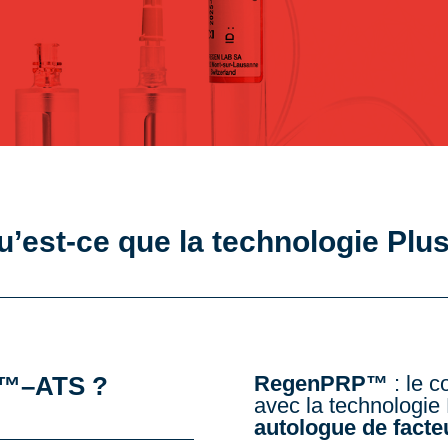
u’est-ce que la technologie Plus
P™–ATS ?
RegenPRP™
: le c
avec la technologie
autologue de facte