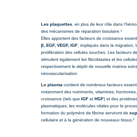
Les plaquettes
, en plus de leur rôle dans l’hémo
des mécanismes de réparation tissulaire.¹
Elles apportent des facteurs de croissance essent
β, EGF, VEGF, IGF
, impliqués dans la migration, l
prolifération des cellules souches. Les facteurs d
stimulent également les fibroblastes et les cellule
respectivement le dépôt de nouvelle matrice extrac
néovascularisation.
Le plasma
contient de nombreux facteurs essentiel
notamment des nutriments, vitamines, hormones, é
croissance (tels que
IGF
et
HGF
) et des protéine
plasmatiques, les molécules vitales pour le proce
formation du polymère de fibrine serviront de
sup
cellulaire et à la génération de nouveaux tissus.²