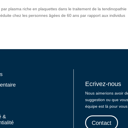
 par plasma riche en plaquettes dans le traitement de la tendinopathie
t réduite chez les personnes âgées de 60 ans par rapport aux individus
os
Ecrivez-nous
entaire
Nous aimerions avoir d
suggestion ou que vous 
équipe est là pour vous
é &
tialité
Contact